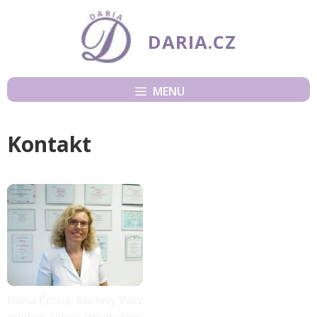
Přeskočit
na
DARIA.CZ
obsah
MENU
Kontakt
Daria Černá, Karlovy Vary