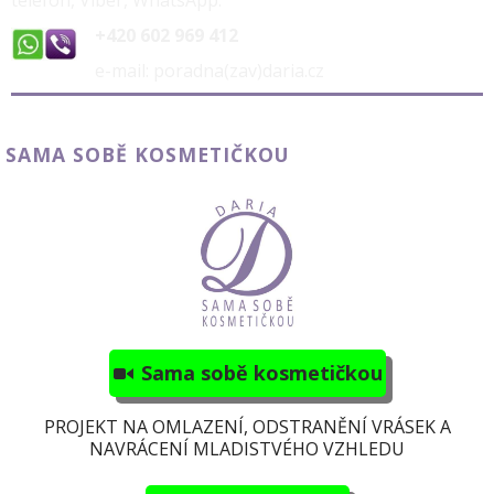
telefon, Viber, WhatsApp:
+420 602 969 412
e-mail: poradna(zav)daria.cz
SAMA SOBĚ KOSMETIČKOU
Sama sobě kosmetičkou
PROJEKT NA OMLAZENÍ, ODSTRANĚNÍ VRÁSEK A
NAVRÁCENÍ MLADISTVÉHO VZHLEDU